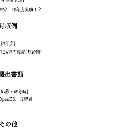
【今年度予定】
​未定 昨年度実績１名
月収例
【初年度】
月24万円程度(月給制)
提出書類
【応募・選考時】
OpenES、成績表
その他