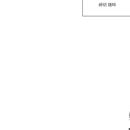
締切 随時
大学卒・営業職